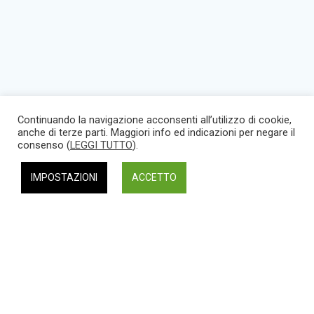
Continuando la navigazione acconsenti all’utilizzo di cookie,
anche di terze parti. Maggiori info ed indicazioni per negare il
consenso (
LEGGI TUTTO
).
IMPOSTAZIONI
ACCETTO
Viale Donato Bramante, 3/D
05100 Terni