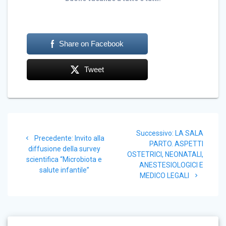
Share on Facebook
Tweet
Navigazione
Articolo
Successivo:
LA SALA
articoli
Articolo
Precedente:
Invito alla
successivo:
PARTO. ASPETTI
precedente:
diffusione della survey
OSTETRICI, NEONATALI,
scientifica “Microbiota e
ANESTESIOLOGICI E
salute infantile”
MEDICO LEGALI