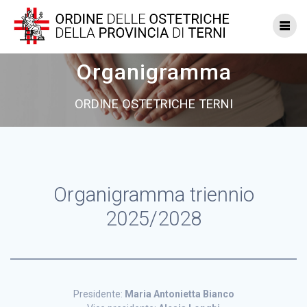
Vai
al
contenuto
Organigramma
ORDINE OSTETRICHE TERNI
Organigramma triennio
2025/2028
Presidente:
Maria Antonietta Bianco