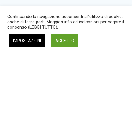
Continuando la navigazione acconsenti all’utilizzo di cookie,
anche di terze parti. Maggiori info ed indicazioni per negare il
consenso (
LEGGI TUTTO
).
IMPOSTAZIONI
ACCETTO
Viale Donato Bramante, 3/D
05100 Terni
Privacy Policy